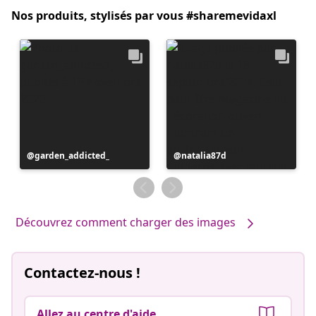
Nos produits, stylisés par vous #sharemevidaxl
Publication
garden_addicted_
Publication
natalia87d
publiée
publiée
par
par
Découvrez comment charger des images
Contactez-nous !
Allez au centre d'aide