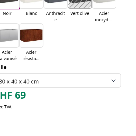
Noir
Blanc
Anthracit
Vert olive
Acier
e
inoxydab
le
Acier
Acier
alvanisé
résistant
aux
ille
intempér
ies
80 x 40 x 40 cm
HF
69
ec TVA