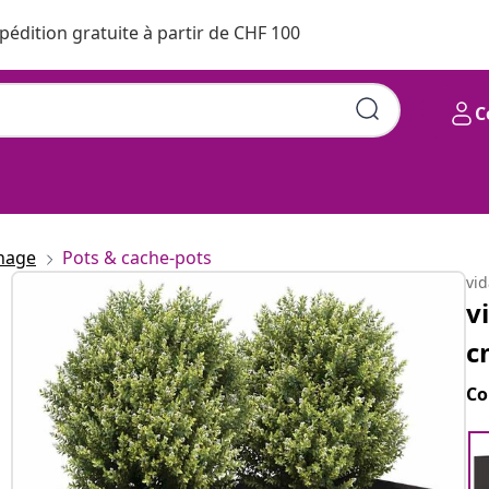
pédition gratuite à partir de CHF 100
C
inage
Pots & cache-pots
vi
v
c
Co