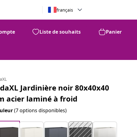
français
ompte
Liste de souhaits
Panier
daXL
idaXL Jardinière noir 80x40x40
m acier laminé à froid
uleur
(7 options disponibles)