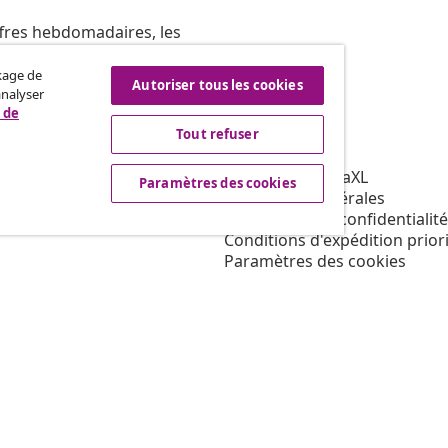
ffres hebdomadaires, les
ckage de
Autoriser tous les cookies
analyser
 de
Tout refuser
vidaXL
affiliation
À propos de vidaXL
Paramètres des cookies
our vidaXL
Conditions générales
ns de marketing
Déclaration de confidentialité
Conditions d'expédition priori
Paramètres des cookies
Travailler pour vidaXL
Mentions légales
Sécurité
Personne responsable de l'U
Politique de EPR
Condition d'accès