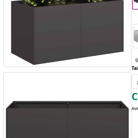
g
Ta
C
Av