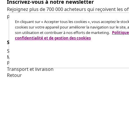
Inscrivez-vous à notre newsletter
Rejoignez plus de 700 000 acheteurs qui reçoivent les o
promotions saisonnières et les nouveautés de vidaXL.
En cliquant sur « Accepter tous les cookies », vous acceptez le sto
cookies sur votre appareil pour améliorer la navigation sur le site, 
son utilisation et contribuer à nos efforts de marketing.
Politique
confidentialité et de gestion des cookies
Service Clients
Entreprises
Suivez votre commande
Programme d'
Mon compte
Production p
Paiement
Collaboratio
Transport et livraison
Retour
Informations sur le produit
Commande