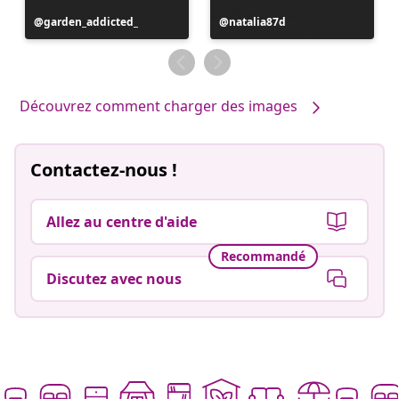
Publication
garden_addicted_
Publication
natalia87d
publiée
publiée
par
par
Découvrez comment charger des images
Contactez-nous !
Allez au centre d'aide
Recommandé
Discutez avec nous