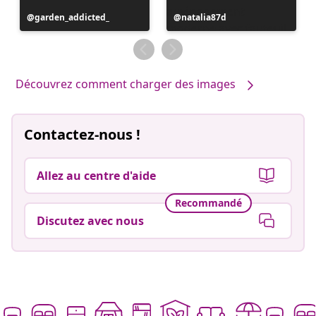
Publication
garden_addicted_
Publication
natalia87d
publiée
publiée
par
par
Découvrez comment charger des images
Contactez-nous !
Allez au centre d'aide
Recommandé
Discutez avec nous