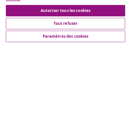
Autoriser tous les cookies
Service Clients
Tout refuser
Entreprises
Paramètres des cookies
vidaXL
More content links
© 2008-2026 www.vidaxl.ch est un site web de TM
Handelsgesellschaft GmbH