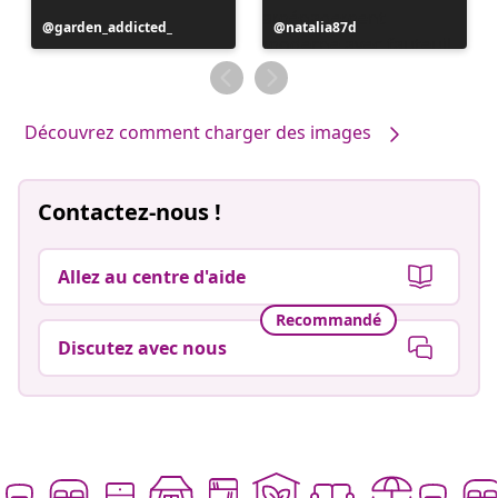
Publication
garden_addicted_
Publication
natalia87d
publiée
publiée
par
par
Découvrez comment charger des images
Contactez-nous !
Allez au centre d'aide
Recommandé
Discutez avec nous