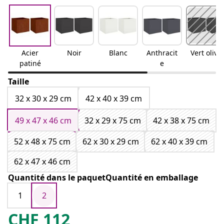
Acier
Noir
Blanc
Anthracit
Vert olive
patiné
e
Taille
32 x 30 x 29 cm
42 x 40 x 39 cm
49 x 47 x 46 cm
32 x 29 x 75 cm
42 x 38 x 75 cm
52 x 48 x 75 cm
62 x 30 x 29 cm
62 x 40 x 39 cm
62 x 47 x 46 cm
Quantité dans le paquetQuantité en emballage
1
2
CHF
112