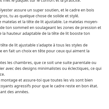
t met le paquet sur le confort et la praticité.
lyester assure un super soutien, et le cadre en bois
ros, tu as quelque chose de solide et stylé.
le matelas et la tête de lit ajustable. Le matelas moyen-
é de ton sommeil en soulageant les zones de pression et
la hauteur adaptable de la tête de lit booste ton
 tête de lit ajustable s'adapte à tous les styles de
en fait un choix en tête pour ceux qui aiment la
outes les chambres, que ce soit une suite parentale ou
ier avec des designs minimalistes ou éclectiques, ce qui
ce.
u montage et assure-toi que toutes les vis sont bien
ttoyants agressifs pour que le cadre reste en bon état.
dant des années.