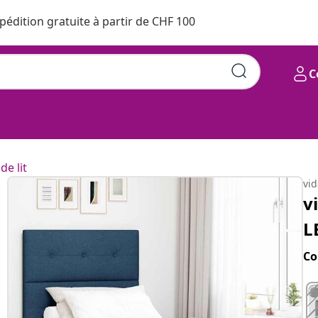
pédition gratuite à partir de CHF 100
C
de lit
vi
v
L
Co