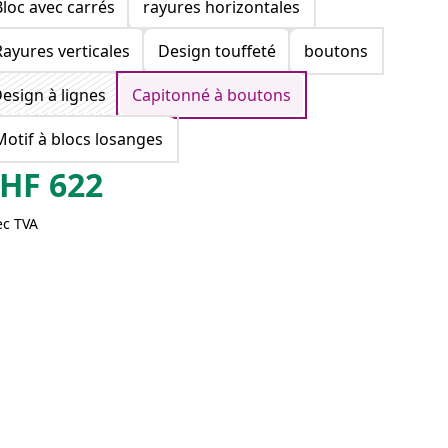
Bloc avec carrés
rayures horizontales
Rayures verticales
Design touffeté
boutons
esign à lignes
Capitonné à boutons
Motif à blocs losanges
HF
622
ec TVA