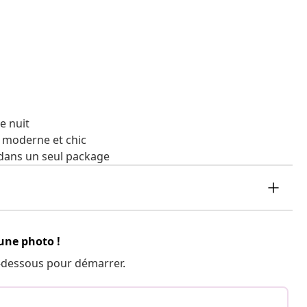
ne nuit
k moderne et chic
s dans un seul package
 une photo !
 ci-dessous pour démarrer.