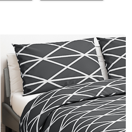
par
par