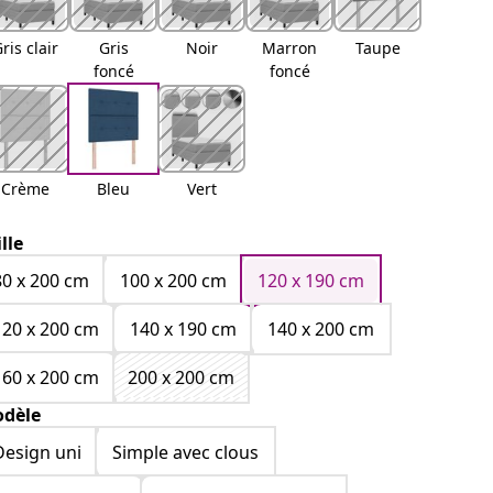
ris clair
Gris
Noir
Marron
Taupe
foncé
foncé
Crème
Bleu
Vert
ille
80 x 200 cm
100 x 200 cm
120 x 190 cm
120 x 200 cm
140 x 190 cm
140 x 200 cm
160 x 200 cm
200 x 200 cm
dèle
Design uni
Simple avec clous