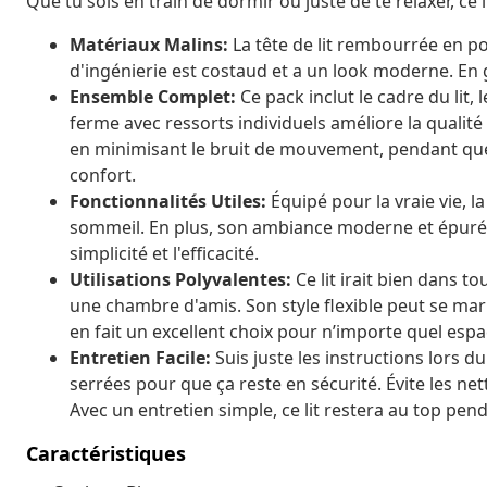
Que tu sois en train de dormir ou juste de te relaxer, ce li
Matériaux Malins:
La tête de lit rembourrée en po
d'ingénierie est costaud et a un look moderne. En g
Ensemble Complet:
Ce pack inclut le cadre du lit, 
ferme avec ressorts individuels améliore la qualit
en minimisant le bruit de mouvement, pendant que 
confort.
Fonctionnalités Utiles:
Équipé pour la vraie vie, la
sommeil. En plus, son ambiance moderne et épurée 
simplicité et l'efficacité.
Utilisations Polyvalentes:
Ce lit irait bien dans t
une chambre d'amis. Son style flexible peut se mar
en fait un excellent choix pour n’importe quel espa
Entretien Facile:
Suis juste les instructions lors d
serrées pour que ça reste en sécurité. Évite les ne
Avec un entretien simple, ce lit restera au top pen
Caractéristiques