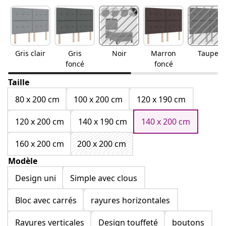
Gris clair
Gris
Noir
Marron
Taupe
foncé
foncé
Taille
80 x 200 cm
100 x 200 cm
120 x 190 cm
120 x 200 cm
140 x 190 cm
140 x 200 cm
160 x 200 cm
200 x 200 cm
Modèle
Design uni
Simple avec clous
Bloc avec carrés
rayures horizontales
Rayures verticales
Design touffeté
boutons