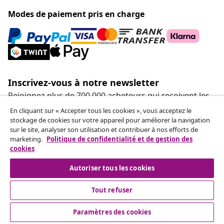
Modes de paiement pris en charge
Inscrivez-vous à notre newsletter
Rejoignez plus de 700 000 acheteurs qui reçoivent les
offres hebdomadaires, les promotions saisonnières et
En cliquant sur « Accepter tous les cookies », vous acceptez le
les nouveautés de vidaXL.
stockage de cookies sur votre appareil pour améliorer la navigation
sur le site, analyser son utilisation et contribuer à nos efforts de
marketing.
Politique de confidentialité et de gestion des
Nos comptes de réseaux sociaux
cookies
Autoriser tous les cookies
Tout refuser
Service Clients
Paramètres des cookies