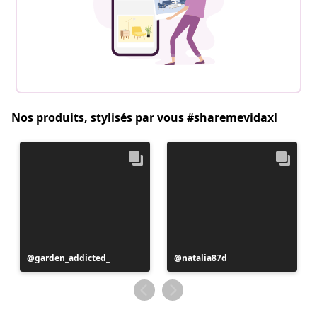
Nos produits, stylisés par vous #sharemevidaxl
Publication
garden_addicted_
Publication
natalia87d
publiée
publiée
par
par