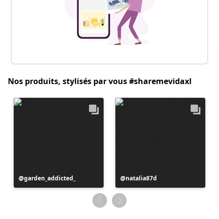
Nos produits, stylisés par vous #sharemevidaxl
Publication
garden_addicted_
Publication
natalia87d
publiée
publiée
par
par