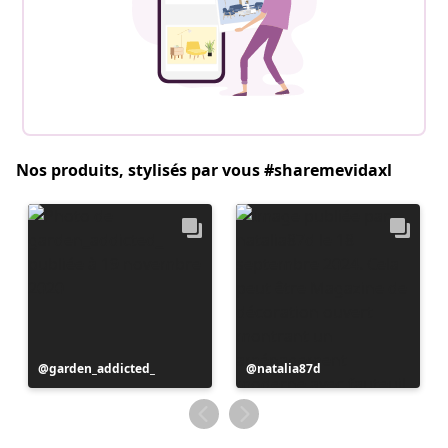
Nos produits, stylisés par vous #sharemevidaxl
Publication
garden_addicted_
Publication
natalia87d
publiée
publiée
par
par