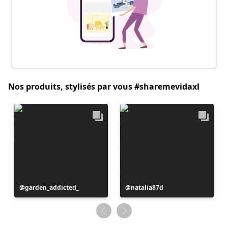
Nos produits, stylisés par vous #sharemevidaxl
Publication
garden_addicted_
Publication
natalia87d
publiée
publiée
par
par