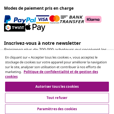
Modes de paiement pris en charge
Inscrivez-vous à notre newsletter
Rejoignez plus de 700 000 acheteurs qui reçoivent les
offres hebdomadaires, les promotions saisonnières et
En cliquant sur « Accepter tous les cookies », vous acceptez le
les nouveautés de vidaXL.
stockage de cookies sur votre appareil pour améliorer la navigation
sur le site, analyser son utilisation et contribuer à nos efforts de
marketing.
Politique de confidentialité et de gestion des
Nos comptes de réseaux sociaux
cookies
Autoriser tous les cookies
Tout refuser
Service Clients
Paramètres des cookies