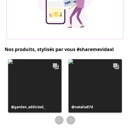
Nos produits, stylisés par vous #sharemevidaxl
Publication
garden_addicted_
Publication
natalia87d
publiée
publiée
par
par