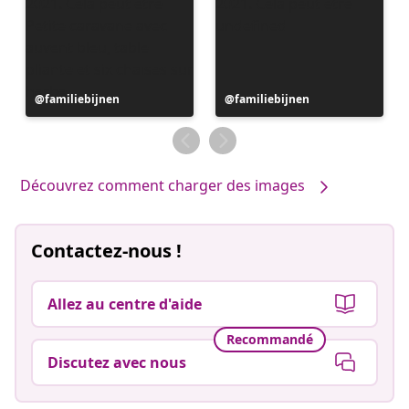
Publication
familiebijnen
Publication
familiebijnen
publiée
publiée
par
par
Découvrez comment charger des images
Contactez-nous !
Allez au centre d'aide
Recommandé
Discutez avec nous