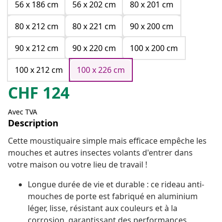
56 x 186 cm
56 x 202 cm
80 x 201 cm
80 x 212 cm
80 x 221 cm
90 x 200 cm
90 x 212 cm
90 x 220 cm
100 x 200 cm
100 x 212 cm
100 x 226 cm
CHF
124
Avec TVA
Description
Cette moustiquaire simple mais efficace empêche les
mouches et autres insectes volants d'entrer dans
votre maison ou votre lieu de travail !
Longue durée de vie et durable : ce rideau anti-
mouches de porte est fabriqué en aluminium
léger, lisse, résistant aux couleurs et à la
corrosion, garantissant des performances