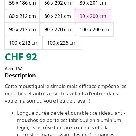
56 x 186 cm
56 x 202 cm
80 x 201 cm
80 x 212 cm
80 x 221 cm
90 x 200 cm
90 x 212 cm
90 x 220 cm
100 x 200 cm
100 x 212 cm
100 x 226 cm
CHF
92
Avec TVA
Description
Cette moustiquaire simple mais efficace empêche les
mouches et autres insectes volants d'entrer dans
votre maison ou votre lieu de travail !
Longue durée de vie et durable : ce rideau anti-
mouches de porte est fabriqué en aluminium
léger, lisse, résistant aux couleurs et à la
corrosion, garantissant des performances