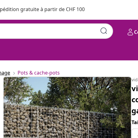
pédition gratuite à partir de CHF 100
C
inage
Pots & cache-pots
vi
v
c
g
Ta