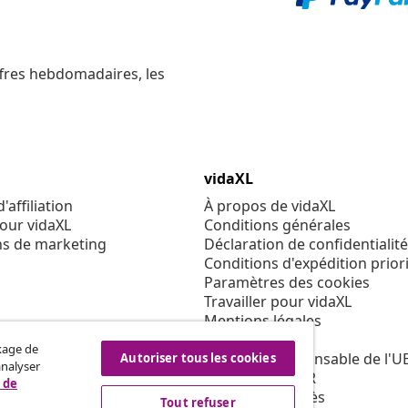
ffres hebdomadaires, les
vidaXL
affiliation
À propos de vidaXL
our vidaXL
Conditions générales
ns de marketing
Déclaration de confidentialité
Conditions d'expédition priori
Paramètres des cookies
Travailler pour vidaXL
Mentions légales
Sécurité
ckage de
Personne responsable de l'U
Autoriser tous les cookies
analyser
Politique de EPR
 de
Condition d'accès
Tout refuser