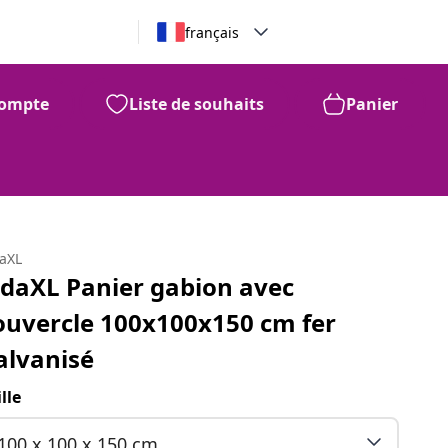
français
ompte
Liste de souhaits
Panier
daXL
idaXL Panier gabion avec
ouvercle 100x100x150 cm fer
alvanisé
ille
100 x 100 x 150 cm