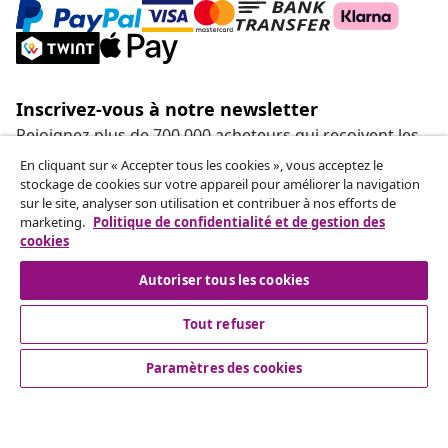
Inscrivez-vous à notre newsletter
Rejoignez plus de 700 000 acheteurs qui reçoivent les
offres hebdomadaires, les promotions saisonnières et
En cliquant sur « Accepter tous les cookies », vous acceptez le
les nouveautés de vidaXL.
stockage de cookies sur votre appareil pour améliorer la navigation
sur le site, analyser son utilisation et contribuer à nos efforts de
marketing.
Politique de confidentialité et de gestion des
Nos comptes de réseaux sociaux
cookies
Autoriser tous les cookies
Tout refuser
Service Clients
Paramètres des cookies
Entreprises