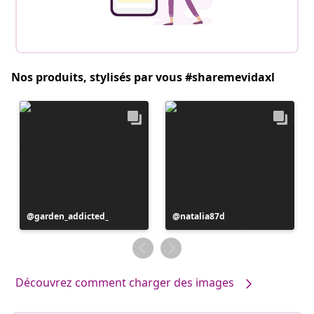
Nos produits, stylisés par vous #sharemevidaxl
Publication
garden_addicted_
Publication
natalia87d
publiée
publiée
par
par
Découvrez comment charger des images