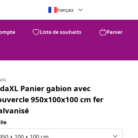
français
ompte
Liste de souhaits
Panier
daXL
idaXL Panier gabion avec
ouvercle 950x100x100 cm fer
alvanisé
ille
950 x 100 x 100 cm