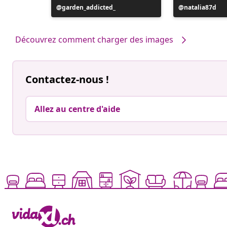
Publication
garden_addicted_
Publication
natalia87d
publiée
publiée
par
par
Découvrez comment charger des images
Contactez-nous !
Allez au centre d'aide