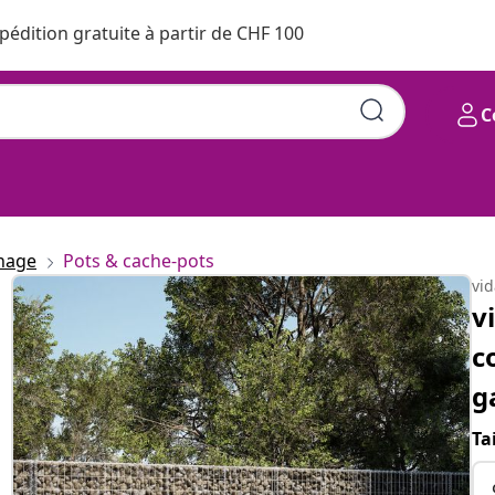
pédition gratuite à partir de CHF 100
C
inage
Pots & cache-pots
vi
v
c
g
Ta