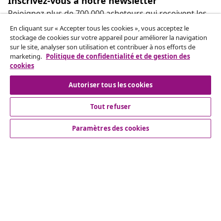
Inscrivez-vous à notre newsletter
Rejoignez plus de 700 000 acheteurs qui reçoivent les
offres hebdomadaires, les promotions saisonnières et
En cliquant sur « Accepter tous les cookies », vous acceptez le
les nouveautés de vidaXL.
stockage de cookies sur votre appareil pour améliorer la navigation
sur le site, analyser son utilisation et contribuer à nos efforts de
marketing.
Politique de confidentialité et de gestion des
Nos comptes de réseaux sociaux
cookies
Autoriser tous les cookies
Tout refuser
Service Clients
Paramètres des cookies
Entreprises
vidaXL
More content links