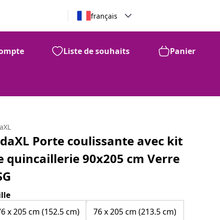
français
ompte
Liste de souhaits
Panier
daXL
idaXL Porte coulissante avec kit
e quincaillerie 90x205 cm Verre
SG
ille
76 x 205 cm (152.5 cm)
76 x 205 cm (213.5 cm)