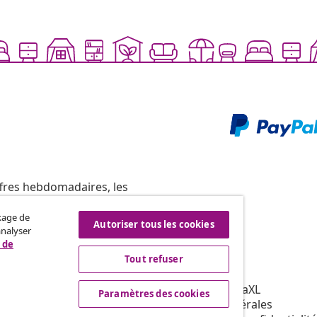
ffres hebdomadaires, les
ckage de
Autoriser tous les cookies
analyser
 de
Tout refuser
vidaXL
affiliation
À propos de vidaXL
Paramètres des cookies
our vidaXL
Conditions générales