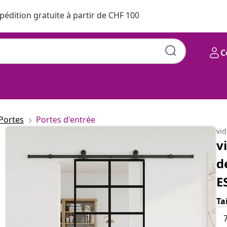
pédition gratuite à partir de CHF 100
C
Portes
Portes d'entrée
vi
v
d
E
Ta