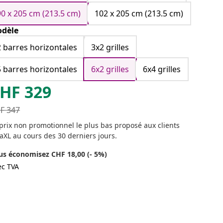
90 x 205 cm (213.5 cm)
102 x 205 cm (213.5 cm)
dèle
2 barres horizontales
3x2 grilles
5 barres horizontales
6x2 grilles
6x4 grilles
HF
329
F
347
prix non promotionnel le plus bas proposé aux clients
aXL au cours des 30 derniers jours.
us économisez CHF 18,00 (- 5%)
ec TVA