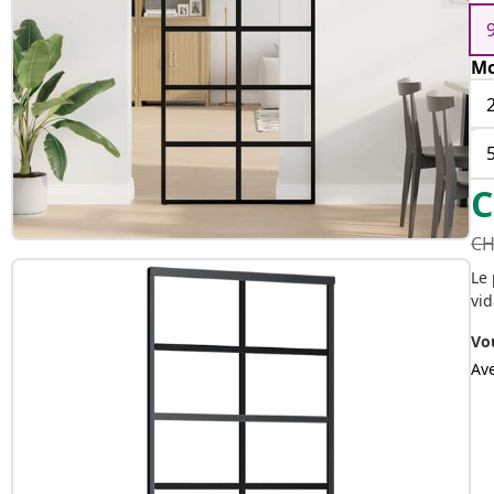
Mo
C
CH
Le 
vid
Vo
Av