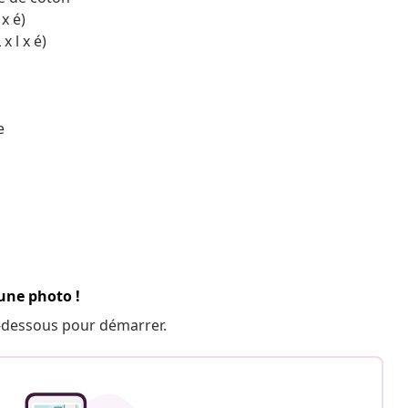
x é)
x l x é)
e
 une photo !
 ci-dessous pour démarrer.