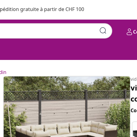
pédition gratuite à partir de CHF 100
C
din
vi
v
c
Co