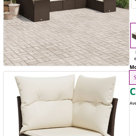
Mo
C
Av