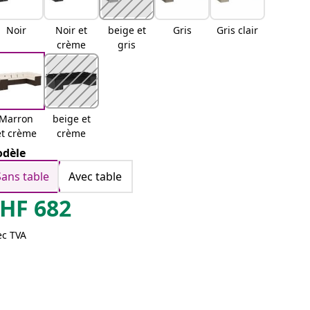
Noir
Noir et
beige et
Gris
Gris clair
crème
gris
Marron
beige et
et crème
crème
dèle
Sans table
Avec table
HF
682
ec TVA