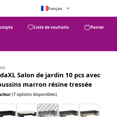
français
ompte
Liste de souhaits
Panier
daXL
idaXL Salon de jardin 10 pcs avec
oussins marron résine tressée
uleur
(7 options disponibles)