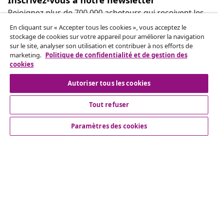
Rejoignez plus de 700 000 acheteurs qui reçoivent les
offres hebdomadaires, les promotions saisonnières et
En cliquant sur « Accepter tous les cookies », vous acceptez le
les nouveautés de vidaXL.
stockage de cookies sur votre appareil pour améliorer la navigation
sur le site, analyser son utilisation et contribuer à nos efforts de
marketing.
Politique de confidentialité et de gestion des
Nos comptes de réseaux sociaux
cookies
Autoriser tous les cookies
Tout refuser
Service Clients
Paramètres des cookies
Entreprises
vidaXL
More content links