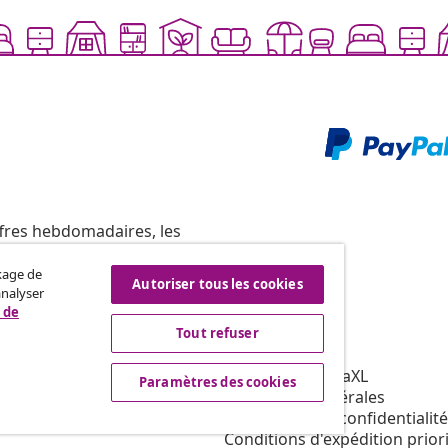
ffres hebdomadaires, les
ckage de
Autoriser tous les cookies
analyser
 de
Tout refuser
vidaXL
affiliation
À propos de vidaXL
Paramètres des cookies
our vidaXL
Conditions générales
ns de marketing
Déclaration de confidentialité
Conditions d'expédition priori