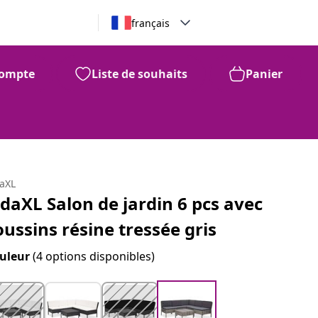
français
ompte
Liste de souhaits
Panier
daXL
idaXL Salon de jardin 6 pcs avec
oussins résine tressée gris
uleur
(4 options disponibles)