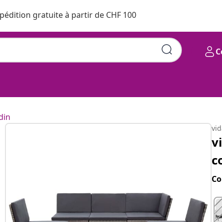
pédition gratuite à partir de CHF 100
C
din
vi
v
c
Co