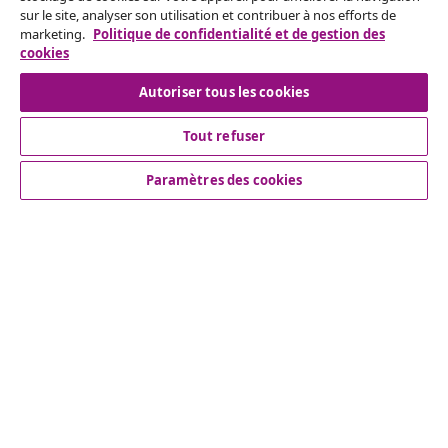
sur le site, analyser son utilisation et contribuer à nos efforts de
marketing.
Politique de confidentialité et de gestion des
Nos comptes de réseaux sociaux
cookies
Autoriser tous les cookies
Tout refuser
Service Clients
Paramètres des cookies
Entreprises
vidaXL
More content links