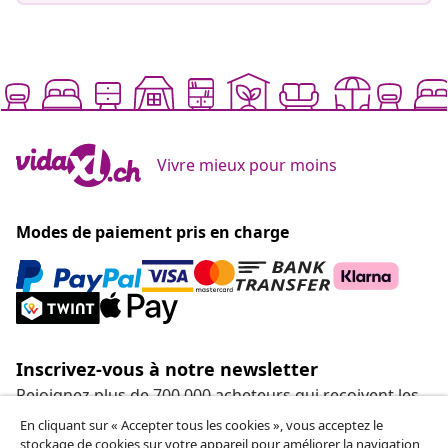
Vivre mieux pour moins
Modes de paiement pris en charge
Inscrivez-vous à notre newsletter
Rejoignez plus de 700 000 acheteurs qui reçoivent les
offres hebdomadaires, les promotions saisonnières et
En cliquant sur « Accepter tous les cookies », vous acceptez le
les nouveautés de vidaXL.
stockage de cookies sur votre appareil pour améliorer la navigation