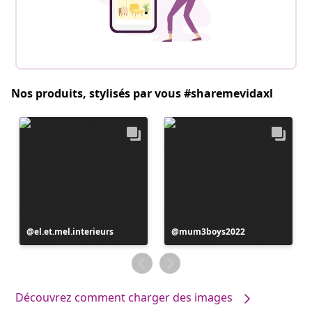
Nos produits, stylisés par vous #sharemevidaxl
Publication
el.et.mel.interieurs
Publication
mum3boys2022
publiée
publiée
par
par
Découvrez comment charger des images