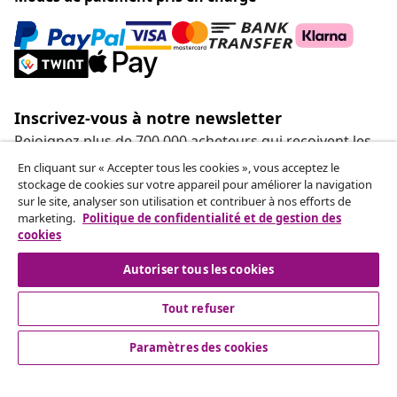
Inscrivez-vous à notre newsletter
Rejoignez plus de 700 000 acheteurs qui reçoivent les
offres hebdomadaires, les promotions saisonnières et
En cliquant sur « Accepter tous les cookies », vous acceptez le
les nouveautés de vidaXL.
stockage de cookies sur votre appareil pour améliorer la navigation
sur le site, analyser son utilisation et contribuer à nos efforts de
marketing.
Politique de confidentialité et de gestion des
Nos comptes de réseaux sociaux
cookies
Autoriser tous les cookies
Tout refuser
Service Clients
Paramètres des cookies
Entreprises