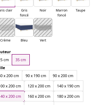
ris clair
Gris
Noir
Marron
Taupe
foncé
foncé
Crème
Bleu
Vert
uteur
25 cm
35 cm
ille
80 x 200 cm
90 x 190 cm
90 x 200 cm
100 x 200 cm
120 x 200 cm
140 x 190 cm
140 x 200 cm
160 x 200 cm
180 x 200 cm