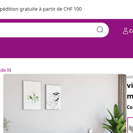
pédition gratuite à partir de CHF 100
C
de lit
vi
v
m
Co