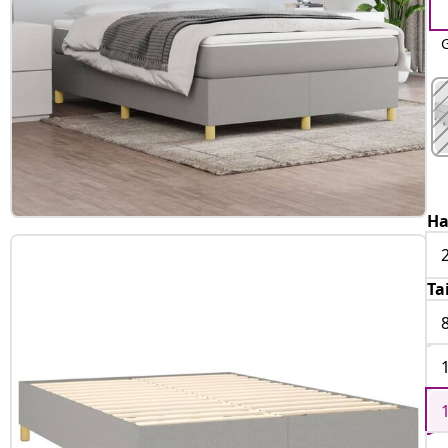
G
Ha
Ta