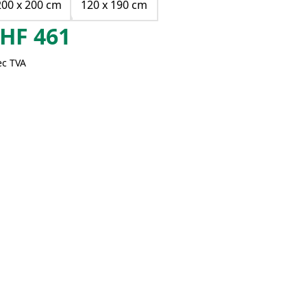
200 x 200 cm
120 x 190 cm
HF
461
ec TVA