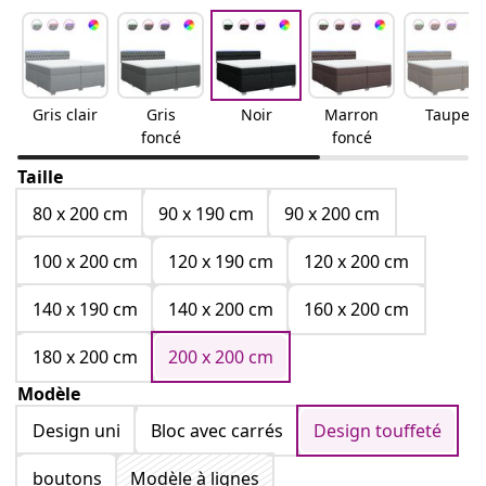
Gris clair
Gris
Noir
Marron
Taupe
foncé
foncé
Taille
80 x 200 cm
90 x 190 cm
90 x 200 cm
100 x 200 cm
120 x 190 cm
120 x 200 cm
140 x 190 cm
140 x 200 cm
160 x 200 cm
180 x 200 cm
200 x 200 cm
Modèle
Design uni
Bloc avec carrés
Design touffeté
boutons
Modèle à lignes