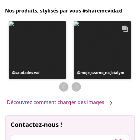
Nos produits, stylisés par vous #sharemevidaxl
Publication
saudades.wd
Publication
moje_czarno_na_bialym
publiée
publiée
par
par
Découvrez comment charger des images
Contactez-nous !