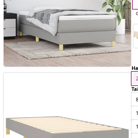
G
Ha
Ta