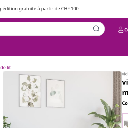
pédition gratuite à partir de CHF 100
C
de lit
vi
v
m
Co