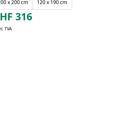
200 x 200 cm
120 x 190 cm
HF
316
ec TVA