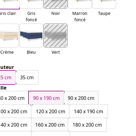
ris clair
Gris
Noir
Marron
Taupe
foncé
foncé
Crème
Bleu
Vert
uteur
25 cm
35 cm
ille
80 x 200 cm
90 x 190 cm
90 x 200 cm
100 x 200 cm
120 x 200 cm
140 x 190 cm
140 x 200 cm
160 x 200 cm
180 x 200 cm