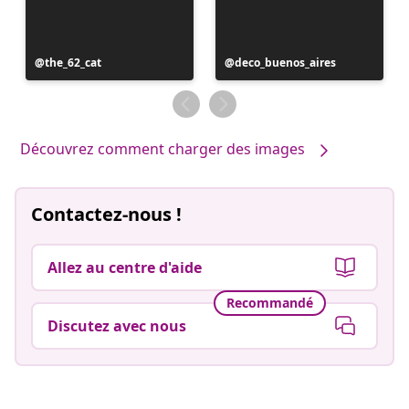
Publication
the_62_cat
Publication
deco_buenos_aires
publiée
publiée
par
par
Découvrez comment charger des images
Contactez-nous !
Allez au centre d'aide
Recommandé
Discutez avec nous