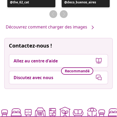
Publication
the_62_cat
Publication
deco_buenos_aires
publiée
publiée
par
par
Découvrez comment charger des images
Contactez-nous !
Allez au centre d'aide
Recommandé
Discutez avec nous