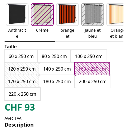
Anthracit
Crème
orange
Jaune et
Orange
e
et
bleu
et blanc
marron
Taille
60 x 250 cm
80 x 250 cm
100 x 250 cm
120 x 250 cm
140 x 250 cm
160 x 250 cm
170 x 250 cm
180 x 250 cm
200 x 250 cm
220 x 250 cm
CHF
93
Avec TVA
Description