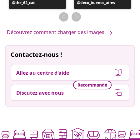
Publication
the_62_cat
Publication
deco_buenos_aires
publiée
publiée
par
par
Découvrez comment charger des images
Contactez-nous !
Allez au centre d'aide
Recommandé
Discutez avec nous