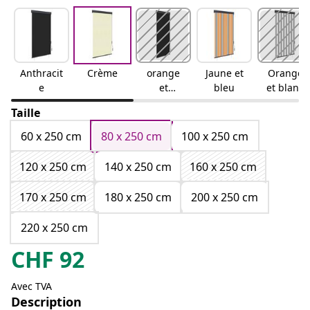
Anthracit
Crème
orange
Jaune et
Orange
e
et
bleu
et blanc
marron
Taille
60 x 250 cm
80 x 250 cm
100 x 250 cm
120 x 250 cm
140 x 250 cm
160 x 250 cm
170 x 250 cm
180 x 250 cm
200 x 250 cm
220 x 250 cm
CHF
92
Avec TVA
Description