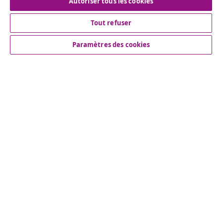
Autoriser tous les cookies
Tout refuser
Service Clients
Paramètres des cookies
Entreprises
vidaXL
More content links
© 2008-2026 www.vidaxl.ch est un site web de TM
Handelsgesellschaft GmbH