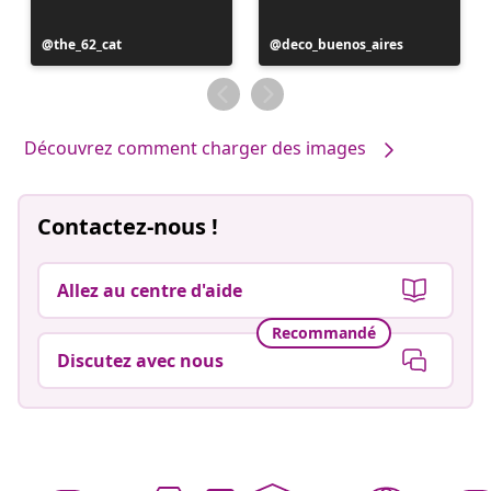
Publication
the_62_cat
Publication
deco_buenos_aires
publiée
publiée
par
par
Découvrez comment charger des images
Contactez-nous !
Allez au centre d'aide
Recommandé
Discutez avec nous