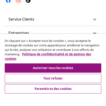
Service Clients
Entreprises
En cliquant sur « Accepter tous les cookies », vous acceptez le
stockage de cookies sur votre appareil pour améliorer la navigation
vidaXL
sur le site, analyser son utilisation et contribuer à nos efforts de
marketing.
Politique de confidentialité et de gestion des
cookies
More content links
Autoriser tous les cookies
Tout refuser
Paramètres des cookies
© 2008-2026 www.vidaxl.ch est un site web de TM
Handelsgesellschaft GmbH