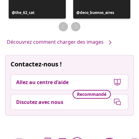
Publication
the_62_cat
Publication
deco_buenos_aires
publiée
publiée
par
par
Découvrez comment charger des images
Contactez-nous !
Allez au centre d'aide
Recommandé
Discutez avec nous