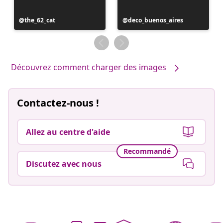
Publication
the_62_cat
Publication
deco_buenos_aires
publiée
publiée
par
par
Découvrez comment charger des images
Contactez-nous !
Allez au centre d'aide
Recommandé
Discutez avec nous