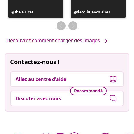
Publication
the_62_cat
Publication
deco_buenos_aires
publiée
publiée
par
par
Découvrez comment charger des images
Contactez-nous !
Allez au centre d'aide
Recommandé
Discutez avec nous