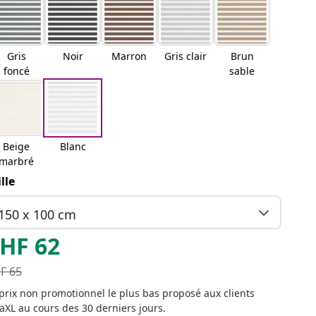
Gris
Noir
Marron
Gris clair
Brun
foncé
sable
Beige
Blanc
marbré
ille
150 x 100 cm
HF
62
F
65
prix non promotionnel le plus bas proposé aux clients
aXL au cours des 30 derniers jours.