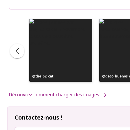
Publication
the_62_cat
Publication
deco_buenos_a
publiée
publiée
par
par
Découvrez comment charger des images
Contactez-nous !