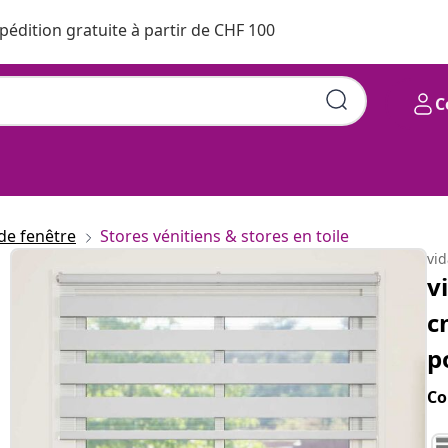
pédition gratuite à partir de CHF 100
C
de fenêtre
Stores vénitiens & stores en toile
vi
v
c
p
Co