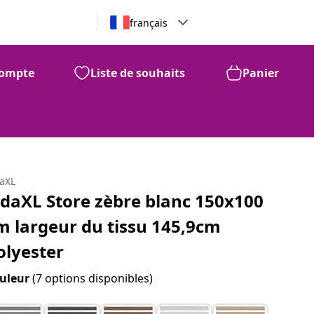
français
ompte
Liste de souhaits
Panier
daXL
idaXL Store zèbre blanc 150x100
m largeur du tissu 145,9cm
olyester
uleur
(7 options disponibles)