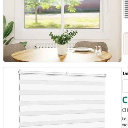
Ta
C
CH
Le 
vid