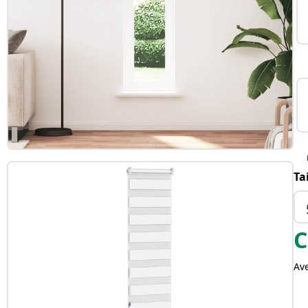
Ta
C
Av