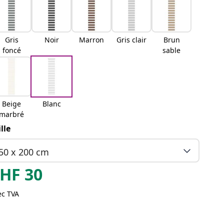
Gris
Noir
Marron
Gris clair
Brun
foncé
sable
Beige
Blanc
marbré
ille
50 x 200 cm
HF
30
ec TVA