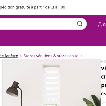
pédition gratuite à partir de CHF 100
C
de fenêtre
Stores vénitiens & stores en toile
vi
v
c
p
Co