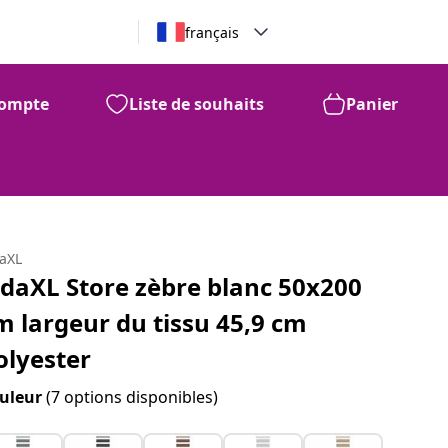
français
ompte
Liste de souhaits
Panier
daXL
idaXL Store zèbre blanc 50x200
m largeur du tissu 45,9 cm
olyester
uleur
(7 options disponibles)