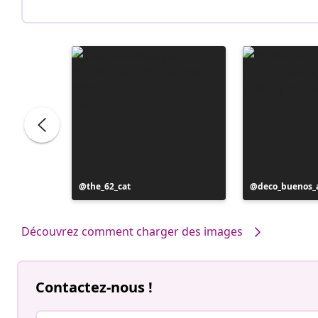
Publication
the_62_cat
Publication
deco_buenos_a
publiée
publiée
par
par
Découvrez comment charger des images
Contactez-nous !