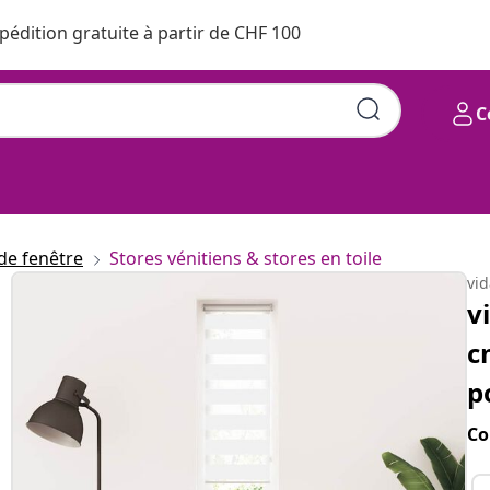
pédition gratuite à partir de CHF 100
C
de fenêtre
Stores vénitiens & stores en toile
vi
v
c
p
Co