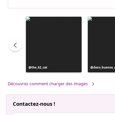
Publication
the_62_cat
Publication
deco_buenos_a
publiée
publiée
par
par
Découvrez comment charger des images
Contactez-nous !