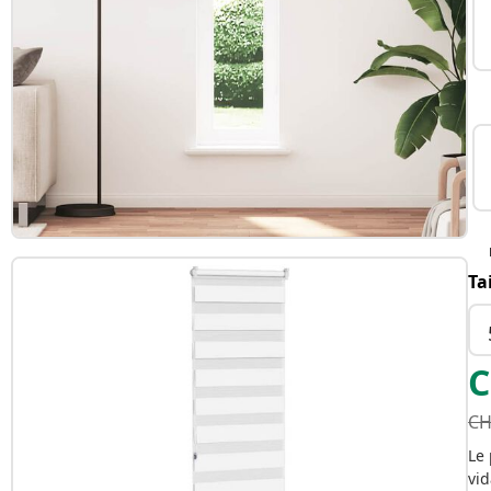
Ta
C
CH
Le 
vid