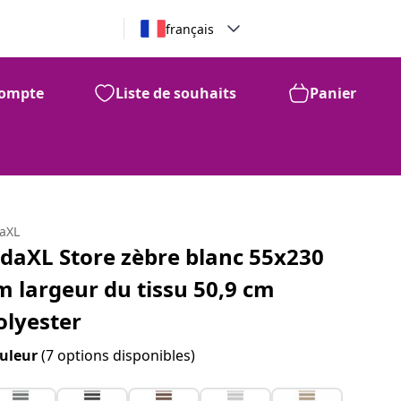
français
ompte
Liste de souhaits
Panier
daXL
idaXL Store zèbre blanc 55x230
m largeur du tissu 50,9 cm
olyester
uleur
(7 options disponibles)