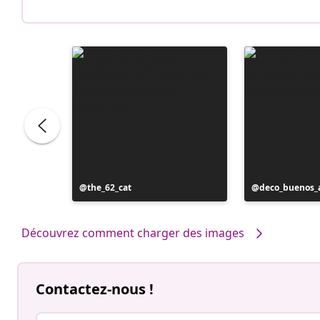
Publication
the_62_cat
Publication
deco_buenos_a
publiée
publiée
par
par
Découvrez comment charger des images
Contactez-nous !