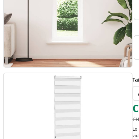
Ta
C
CH
Le 
vid