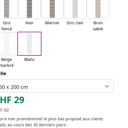
Gris
Noir
Marron
Gris clair
Brun
foncé
sable
Beige
Blanc
marbré
ille
60 x 200 cm
HF
29
F
32
prix non promotionnel le plus bas proposé aux clients
aXL au cours des 30 derniers jours.