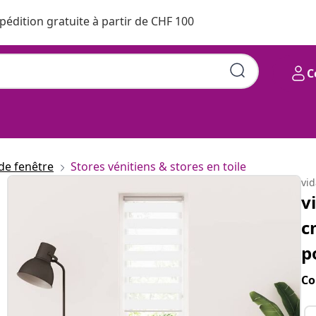
pédition gratuite à partir de CHF 100
C
de fenêtre
Stores vénitiens & stores en toile
vi
v
c
p
Co