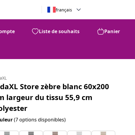
français
ompte
Liste de souhaits
Panier
daXL
idaXL Store zèbre blanc 60x200
m largeur du tissu 55,9 cm
olyester
uleur
(7 options disponibles)