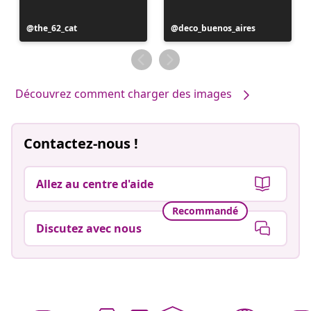
Publication
the_62_cat
Publication
deco_buenos_aires
publiée
publiée
par
par
Découvrez comment charger des images
Contactez-nous !
Allez au centre d'aide
Recommandé
Discutez avec nous