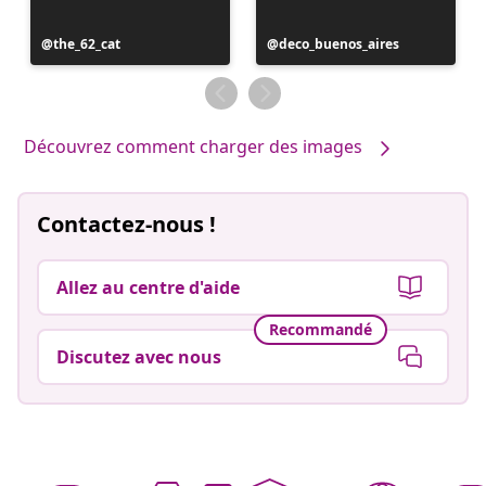
Publication
the_62_cat
Publication
deco_buenos_aires
publiée
publiée
par
par
Découvrez comment charger des images
Contactez-nous !
Allez au centre d'aide
Recommandé
Discutez avec nous