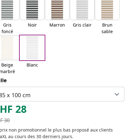
Gris
Noir
Marron
Gris clair
Brun
foncé
sable
Beige
Blanc
marbré
ille
85 x 100 cm
HF
28
F
30
prix non promotionnel le plus bas proposé aux clients
aXL au cours des 30 derniers jours.