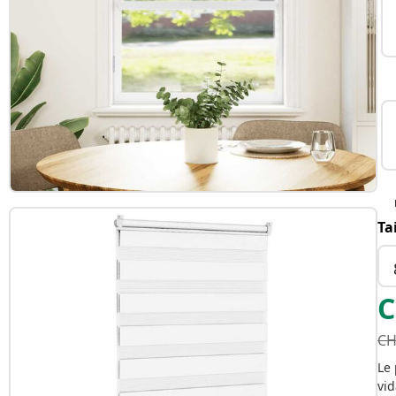
Ta
C
CH
Le 
vid