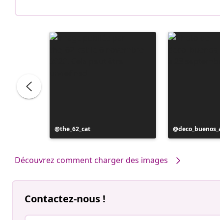
Publication
the_62_cat
Publication
deco_buenos_a
publiée
publiée
par
par
Découvrez comment charger des images
Contactez-nous !