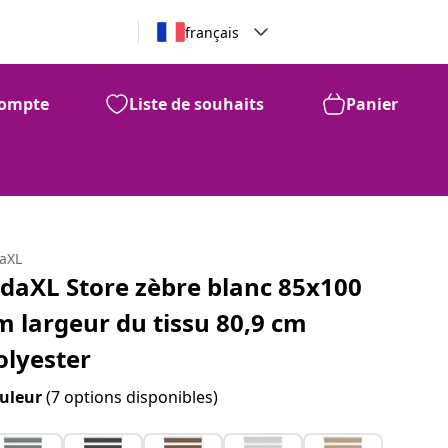
français
ompte
Liste de souhaits
Panier
daXL
idaXL Store zèbre blanc 85x100
m largeur du tissu 80,9 cm
olyester
uleur
(7 options disponibles)