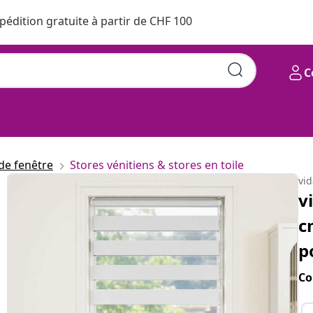
pédition gratuite à partir de CHF 100
C
de fenêtre
Stores vénitiens & stores en toile
vi
v
c
p
Co