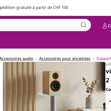
pédition gratuite à partir de CHF 100
C
enté verre trempé 1 pilier
Accessoires audio
Accessoires pour enceintes
Support
vi
v
2
Co