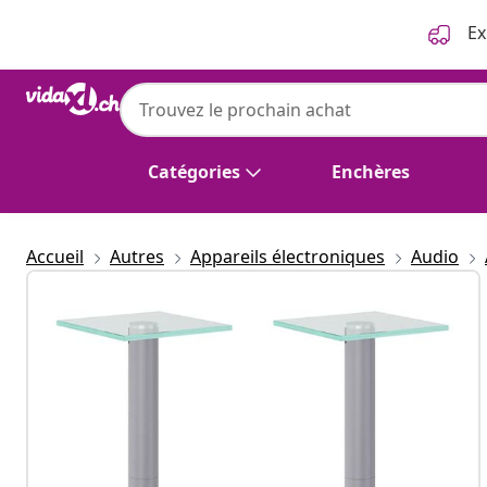
Précédent
Suivant
Ex
vidaXL
vidaXL Supports de haut-parleurs 2 pcs arg
Catégories
Enchères
Accueil
Autres
Appareils électroniques
Audio