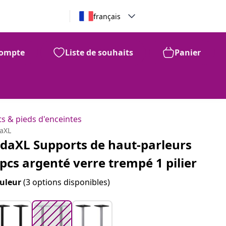
français
ompte
Liste de souhaits
Panier
CHF
80
s & pieds d'enceintes
daXL
idaXL Supports de haut-parleurs
 pcs argenté verre trempé 1 pilier
uleur
(3 options disponibles)