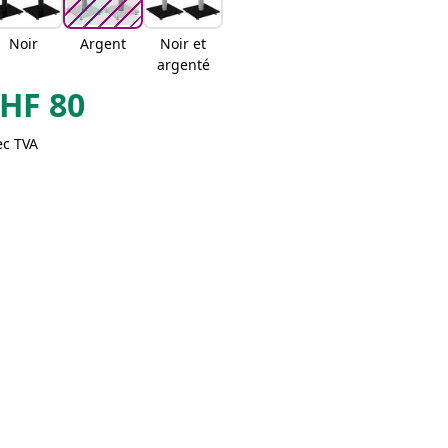
Noir
Argent
Noir et
argenté
HF
80
ec TVA