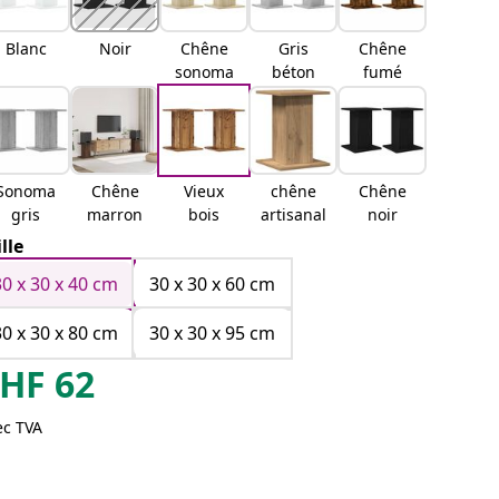
Blanc
Noir
Chêne
Gris
Chêne
sonoma
béton
fumé
Sonoma
Chêne
Vieux
chêne
Chêne
gris
marron
bois
artisanal
noir
ille
30 x 30 x 40 cm
30 x 30 x 60 cm
30 x 30 x 80 cm
30 x 30 x 95 cm
HF
62
ec TVA