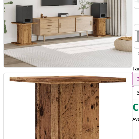
Ta
C
Av