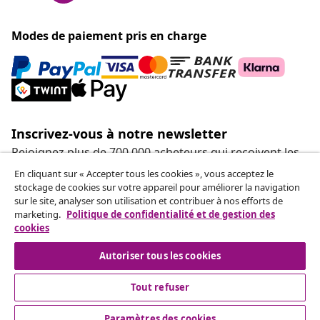
Modes de paiement pris en charge
Inscrivez-vous à notre newsletter
Rejoignez plus de 700 000 acheteurs qui reçoivent les
offres hebdomadaires, les promotions saisonnières et
En cliquant sur « Accepter tous les cookies », vous acceptez le
les nouveautés de vidaXL.
stockage de cookies sur votre appareil pour améliorer la navigation
sur le site, analyser son utilisation et contribuer à nos efforts de
marketing.
Politique de confidentialité et de gestion des
Nos comptes de réseaux sociaux
cookies
Autoriser tous les cookies
Tout refuser
Service Clients
Paramètres des cookies