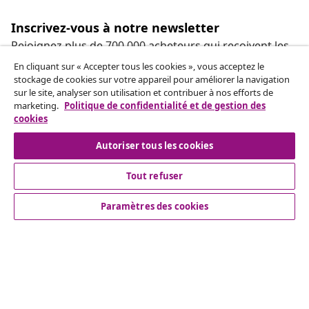
Inscrivez-vous à notre newsletter
Rejoignez plus de 700 000 acheteurs qui reçoivent les
offres hebdomadaires, les promotions saisonnières et
En cliquant sur « Accepter tous les cookies », vous acceptez le
les nouveautés de vidaXL.
stockage de cookies sur votre appareil pour améliorer la navigation
sur le site, analyser son utilisation et contribuer à nos efforts de
marketing.
Politique de confidentialité et de gestion des
Nos comptes de réseaux sociaux
cookies
Autoriser tous les cookies
Tout refuser
Service Clients
Paramètres des cookies
Entreprises
vidaXL