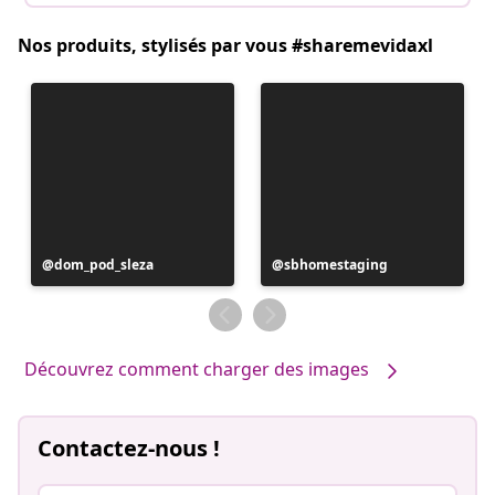
Nos produits, stylisés par vous #sharemevidaxl
Publication
dom_pod_sleza
Publication
sbhomestaging
publiée
publiée
par
par
Découvrez comment charger des images
Contactez-nous !