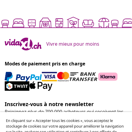
Vivre mieux pour moins
Modes de paiement pris en charge
Inscrivez-vous à notre newsletter
Rejoignez plus de 700 000 acheteurs qui reçoivent les
offres hebdomadaires, les promotions saisonnières et
En cliquant sur « Accepter tous les cookies », vous acceptez le
les nouveautés de vidaXL.
stockage de cookies sur votre appareil pour améliorer la navigation
sur le site, analyser son utilisation et contribuer à nos efforts de