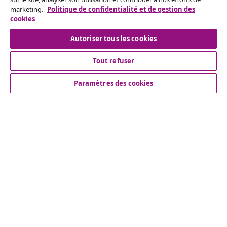
marketing.
Politique de confidentialité et de gestion des
Nos comptes de réseaux sociaux
cookies
Autoriser tous les cookies
Tout refuser
Service Clients
Paramètres des cookies
Entreprises
vidaXL
More content links