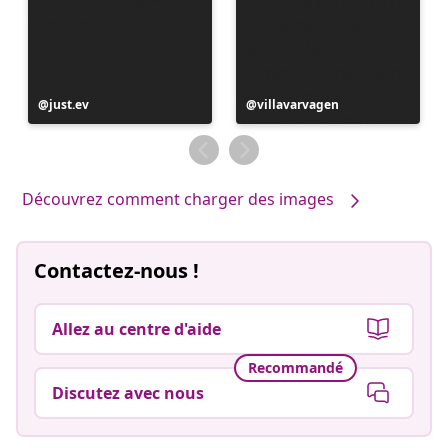
Publication
just.ev
Publication
villavarvagen
publiée
publiée
par
par
Découvrez comment charger des images
Contactez-nous !
Allez au centre d'aide
Recommandé
Discutez avec nous