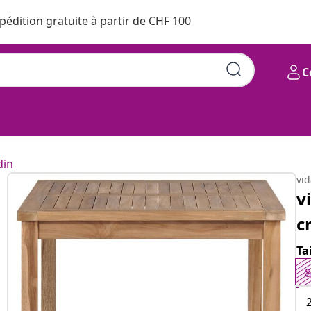
pédition gratuite à partir de CHF 100
C
 teck solide
din
vi
v
c
Ta
8