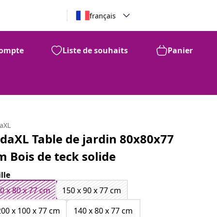
français
ompte
Liste de souhaits
Panier
CHF
241
daXL
idaXL Table de jardin 80x80x77
m Bois de teck solide
ille
0 x 80 x 77 cm
150 x 90 x 77 cm
200 x 100 x 77 cm
140 x 80 x 77 cm