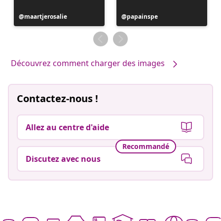
Publication
maartjerosalie
Publication
papainspe
publiée
publiée
par
par
Découvrez comment charger des images
Contactez-nous !
Allez au centre d'aide
Recommandé
Discutez avec nous