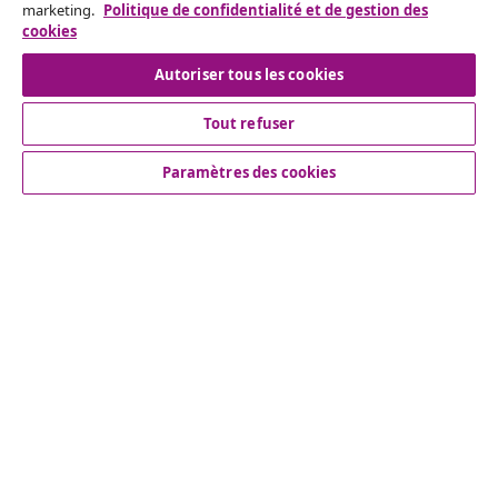
marketing.
Politique de confidentialité et de gestion des
cookies
Autoriser tous les cookies
Service Clients
Tout refuser
Entreprises
Paramètres des cookies
vidaXL
More content links
© 2008-2026 www.vidaxl.ch est un site web de TM
Handelsgesellschaft GmbH