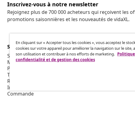
Inscrivez-vous à notre newsletter
Rejoignez plus de 700 000 acheteurs qui reçoivent les o
promotions saisonnières et les nouveautés de vidaXL.
En cliquant sur « Accepter tous les cookies », vous acceptez le sto
Service Clients
Entreprises
cookies sur votre appareil pour améliorer la navigation sur le site, 
son utilisation et contribuer à nos efforts de marketing.
Politique
Suivez votre commande
Programme d'
confidentialité et de gestion des cookies
Mon compte
Production p
Paiement
Collaboratio
Transport et livraison
Retour
Informations sur le produit
Commande