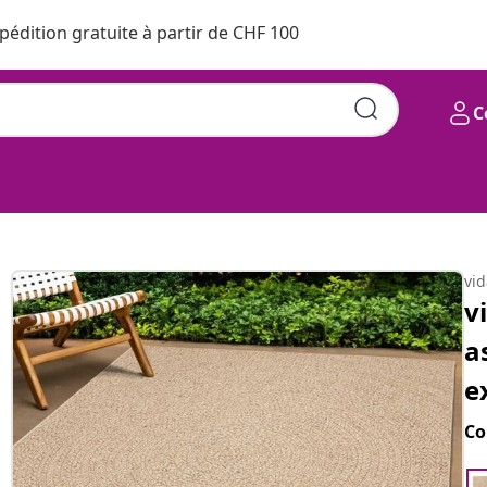
pédition gratuite à partir de CHF 100
C
vi
v
a
e
Co