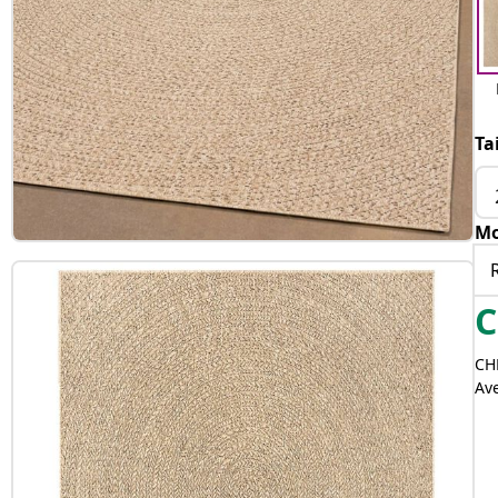
Ta
Mo
C
CH
Av