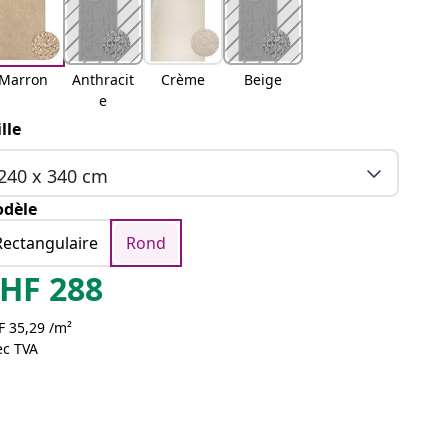
Marron
Anthracit
Crème
Beige
e
ille
240 x 340 cm
dèle
Rectangulaire
Rond
HF
288
F 35,29 /m²
ec TVA